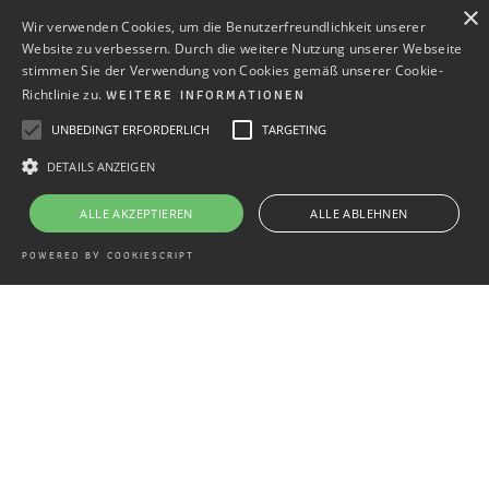
×
Wir verwenden Cookies, um die Benutzerfreundlichkeit unserer
Website zu verbessern. Durch die weitere Nutzung unserer Webseite
stimmen Sie der Verwendung von Cookies gemäß unserer Cookie-
WEITERE INFORMATIONEN
Richtlinie zu.
UNBEDINGT ERFORDERLICH
TARGETING
DETAILS ANZEIGEN
ALLE AKZEPTIEREN
ALLE ABLEHNEN
POWERED BY COOKIESCRIPT
ES IST ZEIT LOSZUGEHEN ...
Während unserer Kindheit und Jugend übernehmen
wir viele Handlungs- und Gedankenmuster sowie